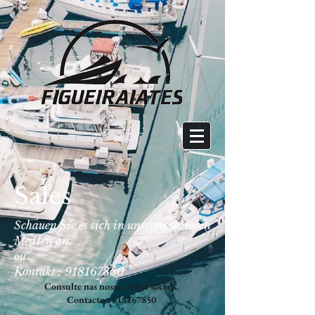
Sales
Schauen Sie es sich in unseren sozialen
Medien an.
ou
Kontakt :
918167850
Consulte nas nossas redes sociais.
Contacto :
918167850